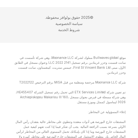
©2025 حقوق بولوافز محفوظة.
سياسة الخصوصية
شروط الخدمة
موقع Bullwaves.global مملوك لشركة Moonance LLC، وهي شركة تأسست في
سانت فنسنت وجزر غرينادين برقم تسجيل 2141 LLC 2022 وعنوان مسجل في الطابق
الأول، مبنى First St Vincent Bank Ltd، جيمس ستريت، كينغستاون، سانت فنسنت
وجزر غرينادين.
شركة Moonance LLC مرخصة ومنظمة من قبل MISA برقم الترخيص T2022122
تم تعيين شركة ETX Services Limited التي تحمل رقم تسجيل الشركة HE455407،
وهي شركة مسجلة في قبرص بعنوان مسجل Archiepiskopou Makariou lll 160،
3026 ليماسول كممثل وموزع مستقل.
إخلاء المسؤولية عن المخاطر:
المشتقات خارج البورصة هي أدوات معقدة وتنطوي على مخاطر عالية بفقدان رأس المال
الأولي بسرعة بسبب الرافعة المالية. يجب أن تفكر فيما إذا كنت تفهم كيفية عمل
المشتقات خارج البورصة وما إذا كان بإمكانك تحمل المستوى العالي من المخاطر لرأس
المال الخاص بك. ينطوي الاستثمار في المشتقات خارج البورصة على مخاطر كبيرة ولا