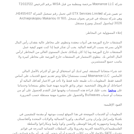
شركة Moonance LLC مرخصة ومنظمة من قبل MISA برقم الترخيص T2022122
تم تعيين شركة ETX Services Limited التي تحمل رقم تسجيل الشركة HE455407،
وهي شركة مسجلة في قبرص بعنوان مسجل Archiepiskopou Makariou lll 160،
3026 ليماسول كممثل وموزع مستقل.
إخلاء المسؤولية عن المخاطر:
المشتقات خارج البورصة هي أدوات معقدة وتنطوي على مخاطر عالية بفقدان رأس المال
الأولي بسرعة بسبب الرافعة المالية. يجب أن تفكر فيما إذا كنت تفهم كيفية عمل
المشتقات خارج البورصة وما إذا كان بإمكانك تحمل المستوى العالي من المخاطر لرأس
المال الخاص بك. ينطوي الاستثمار في المشتقات خارج البورصة على مخاطر كبيرة ولا
يناسب جميع المستثمرين.
عند شراء منتجاتنا المشتقة، ليس لديك أي استحقاق أو حق أو التزام بالأصل المالي
الأساسي. Moonance LLC ليست مستشارًا ماليًا ويتم تقديم جميع الخدمات على أساس
التنفيذ فقط. المعلومات ذات طبيعة عامة فقط ولا تأخذ في الاعتبار أهدافك المالية أو
احتياجاتك أو ظروفك الشخصية. تتوفر وثائق قانونية مهمة فيما يتعلق بمنتجاتنا وخدماتنا
على
موقعنا
. يجب عليك قراءة هذه المستندات وفهمها قبل التقدم للحصول على أي من
منتجات أو خدمات Bullwaves والحصول على مشورة مهنية مستقلة حسب الضرورة.
القيود الإقليمية:
المعلومات أو الخدمات الموضحة في هذا الموقع ليست موجهة أو مقدمة للمقيمين في
بلجيكا وإسرائيل وإيران وجزر المالديف وكوريا الشمالية والولايات المتحدة وأفغانستان
وبيلاروسيا وجمهورية إفريقيا الوسطى والصين وكوبا وليبيا ونيكاراغوا والسلطة
الفلسطينية/غزة/الضفة الغربية وفنزويلا وإلى السلطات القضائية المدرجة في قوائم
عقوبات FATF والاتحاد الأوروبي/الأمم المتحدة أو أي شخص آخر في أي ولاية قضائية يكون