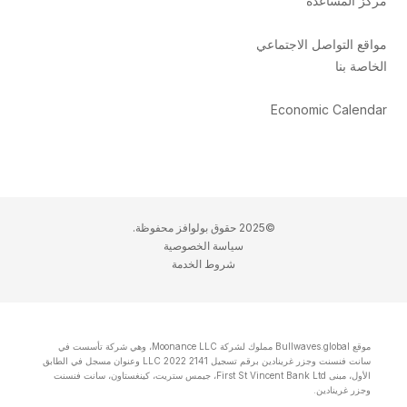
مركز المساعدة
مواقع التواصل الاجتماعي
الخاصة بنا
Economic Calendar
©2025 حقوق بولوافز محفوظة.
سياسة الخصوصية
شروط الخدمة
موقع Bullwaves.global مملوك لشركة Moonance LLC، وهي شركة تأسست في
سانت فنسنت وجزر غرينادين برقم تسجيل 2141 LLC 2022 وعنوان مسجل في الطابق
الأول، مبنى First St Vincent Bank Ltd، جيمس ستريت، كينغستاون، سانت فنسنت
وجزر غرينادين.