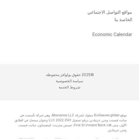
مواقع التواصل الاجتماعي
الخاصة بنا
Economic Calendar
©2025 حقوق بولوافز محفوظة.
سياسة الخصوصية
شروط الخدمة
موقع Bullwaves.global مملوك لشركة Moonance LLC، وهي شركة تأسست في
سانت فنسنت وجزر غرينادين برقم تسجيل 2141 LLC 2022 وعنوان مسجل في الطابق
الأول، مبنى First St Vincent Bank Ltd، جيمس ستريت، كينغستاون، سانت فنسنت
وجزر غرينادين.