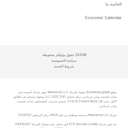
الخاصة بنا
Economic Calendar
©2025 حقوق بولوافز محفوظة.
سياسة الخصوصية
شروط الخدمة
موقع Bullwaves.global مملوك لشركة Moonance LLC، وهي شركة تأسست في
سانت فنسنت وجزر غرينادين برقم تسجيل 2141 LLC 2022 وعنوان مسجل في الطابق
الأول، مبنى First St Vincent Bank Ltd، جيمس ستريت، كينغستاون، سانت فنسنت
وجزر غرينادين.
شركة Moonance LLC مرخصة ومنظمة من قبل MISA برقم الترخيص T2022122
تم تعيين شركة ETX Services Limited التي تحمل رقم تسجيل الشركة HE455407،