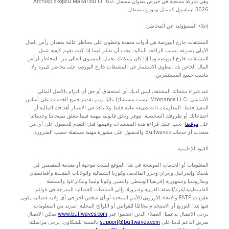
وهي شركة مسجلة في قبرص بعنوان مسجل Archiepiskopou Makariou lll 160،
3026 ليماسول كممثل وموزع مستقل.
إخلاء المسؤولية عن المخاطر:
المشتقات خارج البورصة هي أدوات معقدة وتنطوي على مخاطر عالية بفقدان رأس المال
الأولي بسرعة بسبب الرافعة المالية. يجب أن تفكر فيما إذا كنت تفهم كيفية عمل
المشتقات خارج البورصة وما إذا كان بإمكانك تحمل المستوى العالي من المخاطر لرأس
المال الخاص بك. ينطوي الاستثمار في المشتقات خارج البورصة على مخاطر كبيرة ولا
يناسب جميع المستثمرين.
عند شراء منتجاتنا المشتقة، ليس لديك أي استحقاق أو حق أو التزام بالأصل المالي
الأساسي. Moonance LLC ليست مستشارًا ماليًا ويتم تقديم جميع الخدمات على أساس
التنفيذ فقط. المعلومات ذات طبيعة عامة فقط ولا تأخذ في الاعتبار أهدافك المالية أو
احتياجاتك أو ظروفك الشخصية. تتوفر وثائق قانونية مهمة فيما يتعلق بمنتجاتنا وخدماتنا
على
موقعنا
. يجب عليك قراءة هذه المستندات وفهمها قبل التقدم للحصول على أي من
منتجات أو خدمات Bullwaves والحصول على مشورة مهنية مستقلة حسب الضرورة.
القيود الإقليمية:
المعلومات أو الخدمات الموضحة في هذا الموقع ليست موجهة أو مقدمة للمقيمين في
بلجيكا وإسرائيل وإيران وجزر المالديف وكوريا الشمالية والولايات المتحدة وأفغانستان
وبيلاروسيا وجمهورية إفريقيا الوسطى والصين وكوبا وليبيا ونيكاراغوا والسلطة
الفلسطينية/غزة/الضفة الغربية وفنزويلا وإلى السلطات القضائية المدرجة في قوائم
عقوبات FATF والاتحاد الأوروبي/الأمم المتحدة أو أي شخص آخر في أي ولاية قضائية يكون
فيها هذا التوزيع أو الاستخدام مخالفًا للقوانين أو اللوائح المحلية. لمزيد من المعلومات،
يرجى الاتصال بدعمنا. العملاء الذين انضموا عبر
www.bullwaves.com
يمكن الاتصال
بفريق الدعم لدينا على
support@bullwaves.com
.بالنسبة للشكاوى، يرجى مراسلتنا