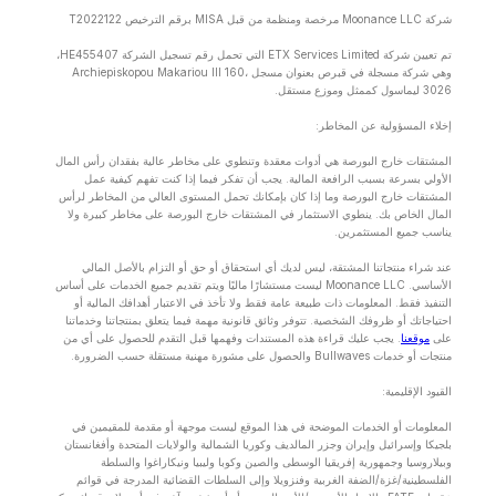
شركة Moonance LLC مرخصة ومنظمة من قبل MISA برقم الترخيص T2022122
تم تعيين شركة ETX Services Limited التي تحمل رقم تسجيل الشركة HE455407،
وهي شركة مسجلة في قبرص بعنوان مسجل Archiepiskopou Makariou lll 160،
3026 ليماسول كممثل وموزع مستقل.
إخلاء المسؤولية عن المخاطر:
المشتقات خارج البورصة هي أدوات معقدة وتنطوي على مخاطر عالية بفقدان رأس المال
الأولي بسرعة بسبب الرافعة المالية. يجب أن تفكر فيما إذا كنت تفهم كيفية عمل
المشتقات خارج البورصة وما إذا كان بإمكانك تحمل المستوى العالي من المخاطر لرأس
المال الخاص بك. ينطوي الاستثمار في المشتقات خارج البورصة على مخاطر كبيرة ولا
يناسب جميع المستثمرين.
عند شراء منتجاتنا المشتقة، ليس لديك أي استحقاق أو حق أو التزام بالأصل المالي
الأساسي. Moonance LLC ليست مستشارًا ماليًا ويتم تقديم جميع الخدمات على أساس
التنفيذ فقط. المعلومات ذات طبيعة عامة فقط ولا تأخذ في الاعتبار أهدافك المالية أو
احتياجاتك أو ظروفك الشخصية. تتوفر وثائق قانونية مهمة فيما يتعلق بمنتجاتنا وخدماتنا
على
موقعنا
. يجب عليك قراءة هذه المستندات وفهمها قبل التقدم للحصول على أي من
منتجات أو خدمات Bullwaves والحصول على مشورة مهنية مستقلة حسب الضرورة.
القيود الإقليمية:
المعلومات أو الخدمات الموضحة في هذا الموقع ليست موجهة أو مقدمة للمقيمين في
بلجيكا وإسرائيل وإيران وجزر المالديف وكوريا الشمالية والولايات المتحدة وأفغانستان
وبيلاروسيا وجمهورية إفريقيا الوسطى والصين وكوبا وليبيا ونيكاراغوا والسلطة
الفلسطينية/غزة/الضفة الغربية وفنزويلا وإلى السلطات القضائية المدرجة في قوائم