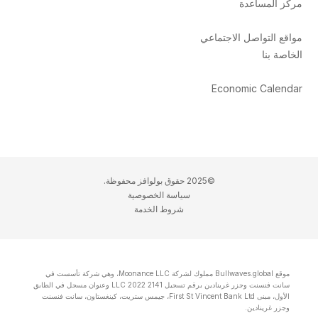
مركز المساعدة
مواقع التواصل الاجتماعي
الخاصة بنا
Economic Calendar
©2025 حقوق بولوافز محفوظة.
سياسة الخصوصية
شروط الخدمة
موقع Bullwaves.global مملوك لشركة Moonance LLC، وهي شركة تأسست في
سانت فنسنت وجزر غرينادين برقم تسجيل 2141 LLC 2022 وعنوان مسجل في الطابق
الأول، مبنى First St Vincent Bank Ltd، جيمس ستريت، كينغستاون، سانت فنسنت
وجزر غرينادين.