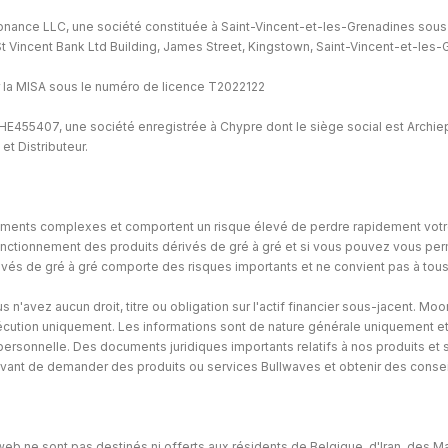
onance LLC, une société constituée à Saint-Vincent-et-les-Grenadines sous
st St Vincent Bank Ltd Building, James Street, Kingstown, Saint-Vincent-et-les
 la MISA sous le numéro de licence T2022122
E455407, une société enregistrée à Chypre dont le siège social est Archiep
t Distributeur.
uments complexes et comportent un risque élevé de perdre rapidement votre cap
ctionnement des produits dérivés de gré à gré et si vous pouvez vous perm
rivés de gré à gré comporte des risques importants et ne convient pas à tous
s n'avez aucun droit, titre ou obligation sur l'actif financier sous-jacent. Mo
xécution uniquement. Les informations sont de nature générale uniquement e
 personnelle. Des documents juridiques importants relatifs à nos produits et
ant de demander des produits ou services Bullwaves et obtenir des consei
 web ne sont pas destinés ni offerts aux résidents de Belgique, d'Iran, des 