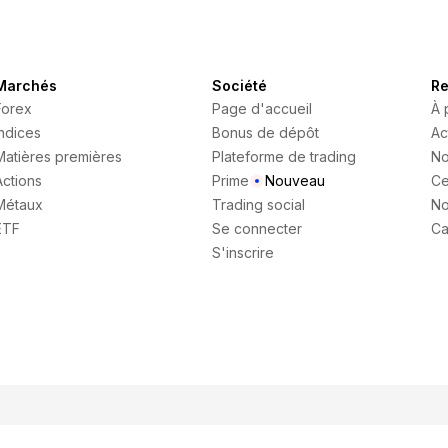
Marchés
Société
Re
Forex
Page d'accueil
À 
Indices
Bonus de dépôt
Ac
Matières premières
Plateforme de trading
No
Actions
Prime
Nouveau
Ce
Métaux
Trading social
No
ETF
Se connecter
Ca
S'inscrire