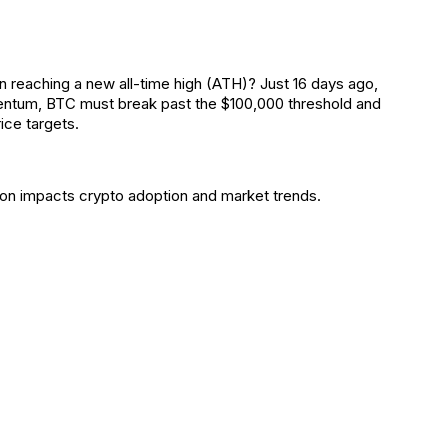
in reaching a new all-time high (ATH)? Just 16 days ago,
mentum, BTC must break past the $100,000 threshold and
ice targets.
ion impacts crypto adoption and market trends.