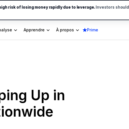
gh risk of losing money rapidly due to leverage.
Investors shoul
nalyse
Apprendre
À propos
Prime
ping Up in
tionwide