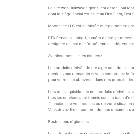
Le site web Bullwaves.global est détenu par Mo
dont le siège social est situé au First Floor, Fir
Moonance LLC est autorisée et réglementée par
ETX Services Limited, numéro d'enregistrement H
désignée en tant que Représentant Indépendant e
Avertissement sur les risques :
Les produits dérivés de gré à gré sont des instr
devriez vous demander si vous comprenez le fon
pour votre capital. Investir dans des produits dé
Lors de l'acquisition de nos produits dérivés, vou
tous les services sont fournis sur une base d'e
financiers, de vos besoins ou de votre situation
Vous devez lire et comprendre ces documents av
Restrictions régionales :
Les informations ou services décrits sur ce site