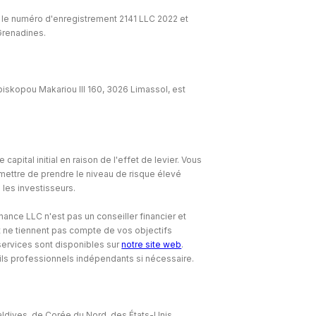
 le numéro d'enregistrement 2141 LLC 2022 et
-Grenadines.
iskopou Makariou lll 160, 3026 Limassol, est
ital initial en raison de l'effet de levier. Vous
ettre de prendre le niveau de risque élevé
 les investisseurs.
onance LLC n'est pas un conseiller financier et
t ne tiennent pas compte de vos objectifs
 services sont disponibles sur
notre site web
.
ls professionnels indépendants si nécessaire.
Maldives, de Corée du Nord, des États-Unis,