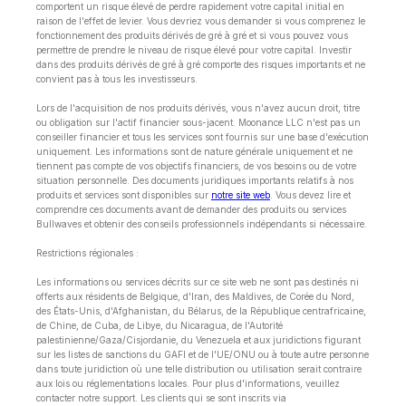
comportent un risque élevé de perdre rapidement votre capital initial en
raison de l'effet de levier. Vous devriez vous demander si vous comprenez le
fonctionnement des produits dérivés de gré à gré et si vous pouvez vous
permettre de prendre le niveau de risque élevé pour votre capital. Investir
dans des produits dérivés de gré à gré comporte des risques importants et ne
convient pas à tous les investisseurs.
Lors de l'acquisition de nos produits dérivés, vous n'avez aucun droit, titre
ou obligation sur l'actif financier sous-jacent. Moonance LLC n'est pas un
conseiller financier et tous les services sont fournis sur une base d'exécution
uniquement. Les informations sont de nature générale uniquement et ne
tiennent pas compte de vos objectifs financiers, de vos besoins ou de votre
situation personnelle. Des documents juridiques importants relatifs à nos
produits et services sont disponibles sur
notre site web
. Vous devez lire et
comprendre ces documents avant de demander des produits ou services
Bullwaves et obtenir des conseils professionnels indépendants si nécessaire.
Restrictions régionales :
Les informations ou services décrits sur ce site web ne sont pas destinés ni
offerts aux résidents de Belgique, d'Iran, des Maldives, de Corée du Nord,
des États-Unis, d'Afghanistan, du Bélarus, de la République centrafricaine,
de Chine, de Cuba, de Libye, du Nicaragua, de l'Autorité
palestinienne/Gaza/Cisjordanie, du Venezuela et aux juridictions figurant
sur les listes de sanctions du GAFI et de l'UE/ONU ou à toute autre personne
dans toute juridiction où une telle distribution ou utilisation serait contraire
aux lois ou réglementations locales. Pour plus d'informations, veuillez
contacter notre support. Les clients qui se sont inscrits via