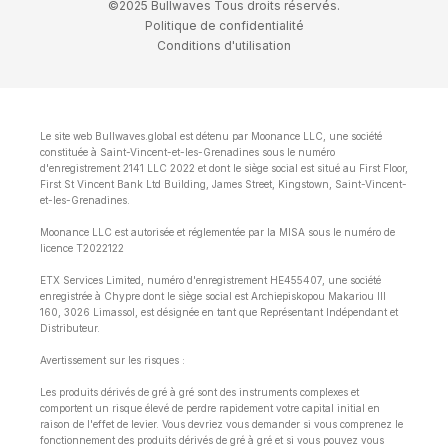
©2025 Bullwaves Tous droits réservés.
Politique de confidentialité
Conditions d'utilisation
Le site web Bullwaves.global est détenu par Moonance LLC, une société
constituée à Saint-Vincent-et-les-Grenadines sous le numéro
d'enregistrement 2141 LLC 2022 et dont le siège social est situé au First Floor,
First St Vincent Bank Ltd Building, James Street, Kingstown, Saint-Vincent-
et-les-Grenadines.
Moonance LLC est autorisée et réglementée par la MISA sous le numéro de
licence T2022122
ETX Services Limited, numéro d'enregistrement HE455407, une société
enregistrée à Chypre dont le siège social est Archiepiskopou Makariou lll
160, 3026 Limassol, est désignée en tant que Représentant Indépendant et
Distributeur.
Avertissement sur les risques :
Les produits dérivés de gré à gré sont des instruments complexes et
comportent un risque élevé de perdre rapidement votre capital initial en
raison de l'effet de levier. Vous devriez vous demander si vous comprenez le
fonctionnement des produits dérivés de gré à gré et si vous pouvez vous