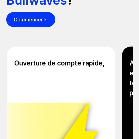
Bullwaves
?
Commencer
Ouverture de compte rapide,
As
et 
to
pr