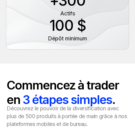
+300
Actifs
100 $
Dépôt minimum
Commencez à trader
en
3 étapes simples
.
Découvrez le pouvoir de la diversification avec
plus de 500 produits à portée de main grâce à nos
plateformes mobiles et de bureau.