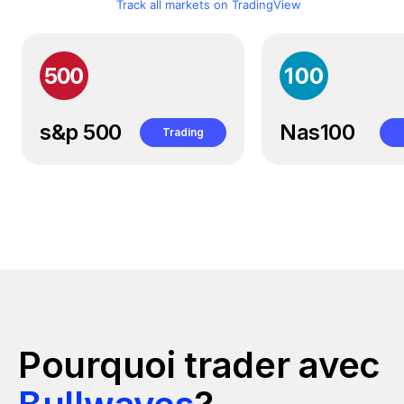
Track all markets on TradingView
s&p 500
Nas100
Trading
Connexion
C
Pourquoi trader avec