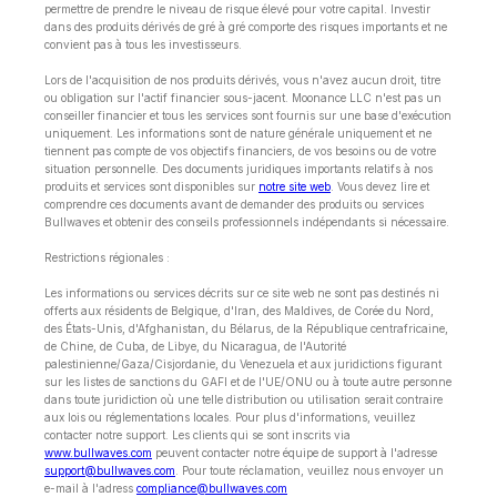
permettre de prendre le niveau de risque élevé pour votre capital. Investir
dans des produits dérivés de gré à gré comporte des risques importants et ne
convient pas à tous les investisseurs.
Lors de l'acquisition de nos produits dérivés, vous n'avez aucun droit, titre
ou obligation sur l'actif financier sous-jacent. Moonance LLC n'est pas un
conseiller financier et tous les services sont fournis sur une base d'exécution
uniquement. Les informations sont de nature générale uniquement et ne
tiennent pas compte de vos objectifs financiers, de vos besoins ou de votre
situation personnelle. Des documents juridiques importants relatifs à nos
produits et services sont disponibles sur
notre site web
. Vous devez lire et
comprendre ces documents avant de demander des produits ou services
Bullwaves et obtenir des conseils professionnels indépendants si nécessaire.
Restrictions régionales :
Les informations ou services décrits sur ce site web ne sont pas destinés ni
offerts aux résidents de Belgique, d'Iran, des Maldives, de Corée du Nord,
des États-Unis, d'Afghanistan, du Bélarus, de la République centrafricaine,
de Chine, de Cuba, de Libye, du Nicaragua, de l'Autorité
palestinienne/Gaza/Cisjordanie, du Venezuela et aux juridictions figurant
sur les listes de sanctions du GAFI et de l'UE/ONU ou à toute autre personne
dans toute juridiction où une telle distribution ou utilisation serait contraire
aux lois ou réglementations locales. Pour plus d'informations, veuillez
contacter notre support. Les clients qui se sont inscrits via
www.bullwaves.com
peuvent contacter notre équipe de support à l'adresse
support@bullwaves.com
. Pour toute réclamation, veuillez nous envoyer un
e-mail à l'adress
compliance@bullwaves.com