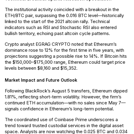
The institutional activity coincided with a breakout in the
ETH/BTC pair, surpassing the 0.016 BTC level—historically
linked to the start of the 2021 altcoin rally. Technical
indicators such as RSI and Stochastic RSI also entered
bullish territory, echoing past altcoin cycle patterns.
Crypto analyst EGRAG CRYPTO noted that Ethereum’s
dominance rose to 12% for the first time in five years, with
projections suggesting a possible rise to 14%. If Bitcoin hits
the $150,000–$175,000 range, Ethereum could target price
levels between $8,160 and $15,352.
Market Impact and Future Outlook
Following BlackRock’s August 5 transfers, Ethereum dipped
1.81%, reflecting short-term volatility. However, the firm’s
continued ETH accumulation—with no sales since May 7—
signals confidence in Ethereum’s long-term potential.
The coordinated use of Coinbase Prime underscores a
trend toward trusted custodial services in the digital asset
space. Analysts are now watching the 0.025 BTC and 0.034