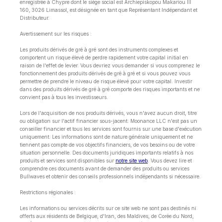
enregistrée à Chypre dont le siège social est Archiepiskopou Makariou lll
160, 3026 Limassol, est désignée en tant que Représentant Indépendant et
Distributeur.
Avertissement sur les risques :
Les produits dérivés de gré à gré sont des instruments complexes et
comportent un risque élevé de perdre rapidement votre capital initial en
raison de l'effet de levier. Vous devriez vous demander si vous comprenez le
fonctionnement des produits dérivés de gré à gré et si vous pouvez vous
permettre de prendre le niveau de risque élevé pour votre capital. Investir
dans des produits dérivés de gré à gré comporte des risques importants et ne
convient pas à tous les investisseurs.
Lors de l'acquisition de nos produits dérivés, vous n'avez aucun droit, titre
ou obligation sur l'actif financier sous-jacent. Moonance LLC n'est pas un
conseiller financier et tous les services sont fournis sur une base d'exécution
uniquement. Les informations sont de nature générale uniquement et ne
tiennent pas compte de vos objectifs financiers, de vos besoins ou de votre
situation personnelle. Des documents juridiques importants relatifs à nos
produits et services sont disponibles sur
notre site web
. Vous devez lire et
comprendre ces documents avant de demander des produits ou services
Bullwaves et obtenir des conseils professionnels indépendants si nécessaire.
Restrictions régionales :
Les informations ou services décrits sur ce site web ne sont pas destinés ni
offerts aux résidents de Belgique, d'Iran, des Maldives, de Corée du Nord,