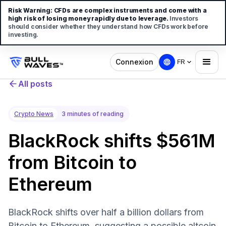
Risk Warning:
CFDs are complex instruments and come with a
high risk of losing money rapidly due to leverage.
Investors
should consider whether they understand how CFDs work before
investing.
Connexion
FR
All posts
Crypto News
3 minutes of reading
BlackRock shifts $561M
from Bitcoin to
Ethereum
BlackRock shifts over half a billion dollars from
Bitcoin to Ethereum, suggesting a possible altcoin