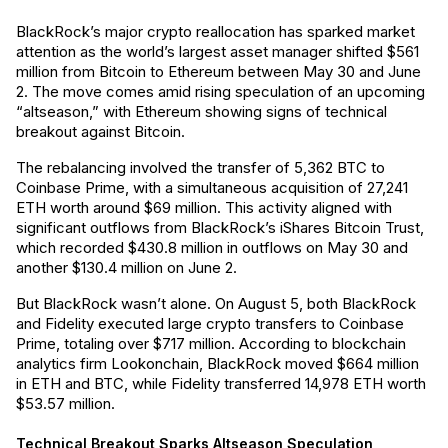
BlackRock’s major crypto reallocation has sparked market
attention as the world’s largest asset manager shifted $561
million from Bitcoin to Ethereum between May 30 and June
2. The move comes amid rising speculation of an upcoming
“altseason,” with Ethereum showing signs of technical
breakout against Bitcoin.
The rebalancing involved the transfer of 5,362 BTC to
Coinbase Prime, with a simultaneous acquisition of 27,241
ETH worth around $69 million. This activity aligned with
significant outflows from BlackRock’s iShares Bitcoin Trust,
which recorded $430.8 million in outflows on May 30 and
another $130.4 million on June 2.
But BlackRock wasn’t alone. On August 5, both BlackRock
and Fidelity executed large crypto transfers to Coinbase
Prime, totaling over $717 million. According to blockchain
analytics firm Lookonchain, BlackRock moved $664 million
in ETH and BTC, while Fidelity transferred 14,978 ETH worth
$53.57 million.
Technical Breakout Sparks Altseason Speculation