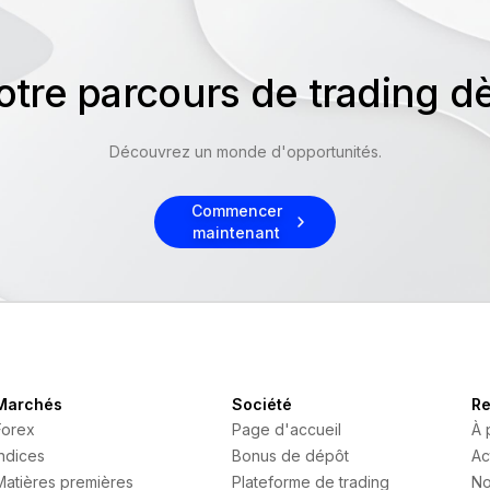
re parcours de trading d
Découvrez un monde d'opportunités.
Commencer
maintenant
Marchés
Société
Re
Forex
Page d'accueil
À 
Indices
Bonus de dépôt
Ac
Matières premières
Plateforme de trading
No