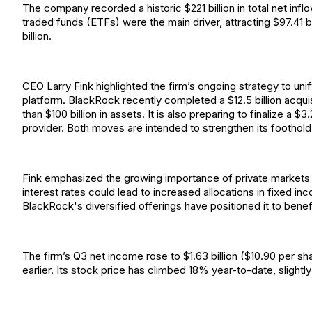
The company recorded a historic $221 billion in total net infl
traded funds (ETFs) were the main driver, attracting $97.41 b
billion.
CEO Larry Fink highlighted the firm’s ongoing strategy to uni
platform. BlackRock recently completed a $12.5 billion acquis
than $100 billion in assets. It is also preparing to finalize a $3
provider. Both moves are intended to strengthen its foothold 
Fink emphasized the growing importance of private markets am
interest rates could lead to increased allocations in fixed inco
BlackRock's diversified offerings have positioned it to benef
The firm’s Q3 net income rose to $1.63 billion ($10.90 per sha
earlier. Its stock price has climbed 18% year-to-date, sligh