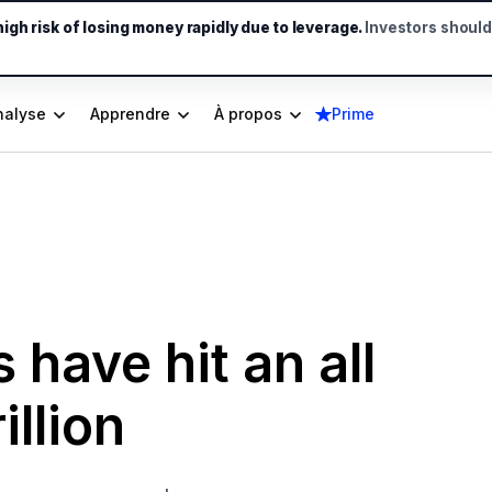
gh risk of losing money rapidly due to leverage.
Investors shoul
nalyse
Apprendre
À propos
Prime
 have hit an all
illion