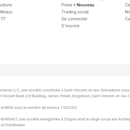
Actions
Prime
Nouveau
Ce
Métaux
Trading social
No
ETF
Se connecter
Ca
S'inscrire
onance LLC, une société constituée à Saint-Vincent-et-les-Grenadines sous
st St Vincent Bank Ltd Building, James Street, Kingstown, Saint-Vincent-et-les
 la MISA sous le numéro de licence T2022122
E455407, une société enregistrée à Chypre dont le siège social est Archiep
t Distributeur.