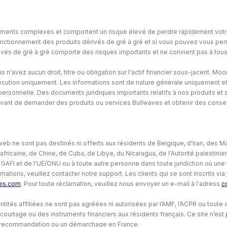
uments complexes et comportent un risque élevé de perdre rapidement votre cap
ctionnement des produits dérivés de gré à gré et si vous pouvez vous perm
rivés de gré à gré comporte des risques importants et ne convient pas à tous
s n'avez aucun droit, titre ou obligation sur l'actif financier sous-jacent. Mo
xécution uniquement. Les informations sont de nature générale uniquement e
 personnelle. Des documents juridiques importants relatifs à nos produits et
ant de demander des produits ou services Bullwaves et obtenir des consei
 web ne sont pas destinés ni offerts aux résidents de Belgique, d'Iran, des 
africaine, de Chine, de Cuba, de Libye, du Nicaragua, de l'Autorité palestin
u GAFI et de l'UE/ONU ou à toute autre personne dans toute juridiction où une te
mations, veuillez contacter notre support. Les clients qui se sont inscrits via
es.com
. Pour toute réclamation, veuillez nous envoyer un e-mail à l'adress
c
tités affiliées ne sont pas agréées ni autorisées par l’AMF, l’ACPR ou toute 
ourtage ou des instruments financiers aux résidents français. Ce site n’est
une recommandation ou un démarchage en France.