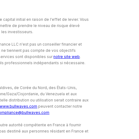
ital initial en raison de l'effet de levier. Vous
ettre de prendre le niveau de risque élevé
 les investisseurs.
onance LLC n'est pas un conseiller financier et
t ne tiennent pas compte de vos objectifs
 services sont disponibles sur
notre site web
.
ls professionnels indépendants si nécessaire.
Maldives, de Corée du Nord, des États-Unis,
ienne/Gaza/Cisjordanie, du Venezuela et aux
lle distribution ou utilisation serait contraire aux
www.bullwaves.com
peuvent contacter notre
ompliance@bullwaves.com
autre autorité compétente en France à fournir
 pas destiné aux personnes résidant en France et