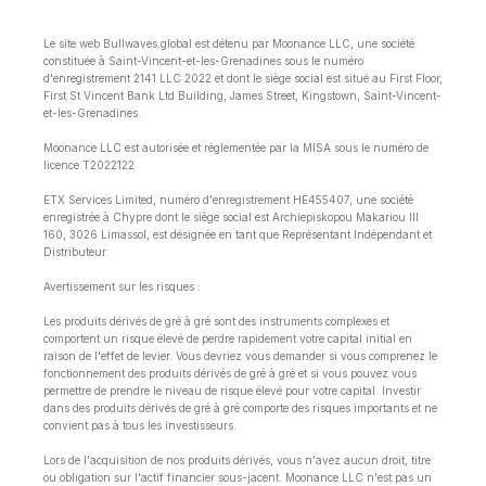
Le site web Bullwaves.global est détenu par Moonance LLC, une société
constituée à Saint-Vincent-et-les-Grenadines sous le numéro
d'enregistrement 2141 LLC 2022 et dont le siège social est situé au First Floor,
First St Vincent Bank Ltd Building, James Street, Kingstown, Saint-Vincent-
et-les-Grenadines.
Moonance LLC est autorisée et réglementée par la MISA sous le numéro de
licence T2022122
ETX Services Limited, numéro d'enregistrement HE455407, une société
enregistrée à Chypre dont le siège social est Archiepiskopou Makariou lll
160, 3026 Limassol, est désignée en tant que Représentant Indépendant et
Distributeur.
Avertissement sur les risques :
Les produits dérivés de gré à gré sont des instruments complexes et
comportent un risque élevé de perdre rapidement votre capital initial en
raison de l'effet de levier. Vous devriez vous demander si vous comprenez le
fonctionnement des produits dérivés de gré à gré et si vous pouvez vous
permettre de prendre le niveau de risque élevé pour votre capital. Investir
dans des produits dérivés de gré à gré comporte des risques importants et ne
convient pas à tous les investisseurs.
Lors de l'acquisition de nos produits dérivés, vous n'avez aucun droit, titre
ou obligation sur l'actif financier sous-jacent. Moonance LLC n'est pas un