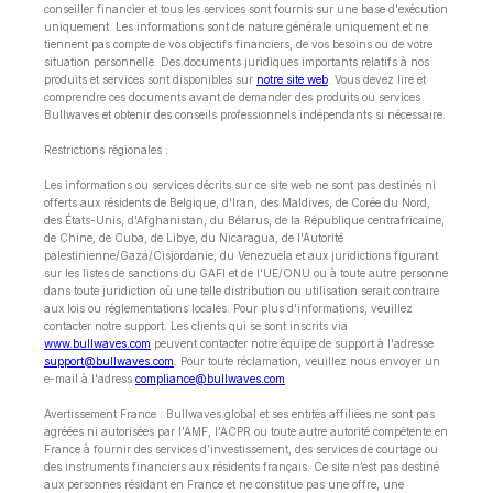
conseiller financier et tous les services sont fournis sur une base d'exécution
uniquement. Les informations sont de nature générale uniquement et ne
tiennent pas compte de vos objectifs financiers, de vos besoins ou de votre
situation personnelle. Des documents juridiques importants relatifs à nos
produits et services sont disponibles sur
notre site web
. Vous devez lire et
comprendre ces documents avant de demander des produits ou services
Bullwaves et obtenir des conseils professionnels indépendants si nécessaire.
Restrictions régionales :
Les informations ou services décrits sur ce site web ne sont pas destinés ni
offerts aux résidents de Belgique, d'Iran, des Maldives, de Corée du Nord,
des États-Unis, d'Afghanistan, du Bélarus, de la République centrafricaine,
de Chine, de Cuba, de Libye, du Nicaragua, de l'Autorité
palestinienne/Gaza/Cisjordanie, du Venezuela et aux juridictions figurant
sur les listes de sanctions du GAFI et de l'UE/ONU ou à toute autre personne
dans toute juridiction où une telle distribution ou utilisation serait contraire
aux lois ou réglementations locales. Pour plus d'informations, veuillez
contacter notre support. Les clients qui se sont inscrits via
www.bullwaves.com
peuvent contacter notre équipe de support à l'adresse
support@bullwaves.com
. Pour toute réclamation, veuillez nous envoyer un
e-mail à l'adress
compliance@bullwaves.com
Avertissement France : Bullwaves.global et ses entités affiliées ne sont pas
agréées ni autorisées par l’AMF, l’ACPR ou toute autre autorité compétente en
France à fournir des services d’investissement, des services de courtage ou
des instruments financiers aux résidents français. Ce site n’est pas destiné
aux personnes résidant en France et ne constitue pas une offre, une