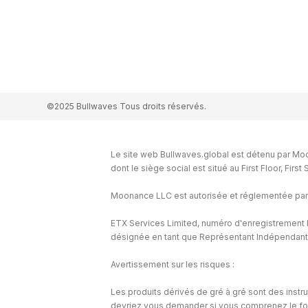
©2025 Bullwaves Tous droits réservés.
Le site web Bullwaves.global est détenu par Mo
dont le siège social est situé au First Floor, Fir
Moonance LLC est autorisée et réglementée par
ETX Services Limited, numéro d'enregistrement H
désignée en tant que Représentant Indépendant e
Avertissement sur les risques :
Les produits dérivés de gré à gré sont des instr
devriez vous demander si vous comprenez le fon