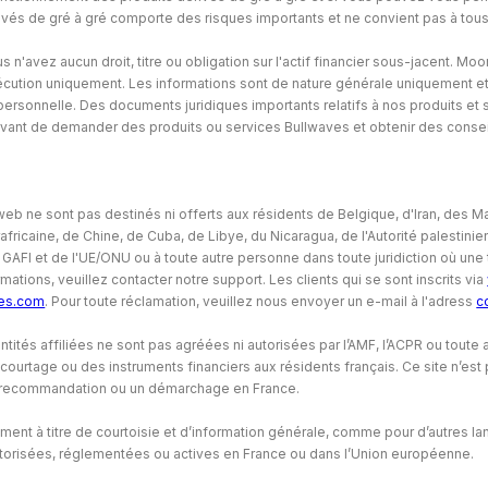
rivés de gré à gré comporte des risques importants et ne convient pas à tous
s n'avez aucun droit, titre ou obligation sur l'actif financier sous-jacent. Mo
xécution uniquement. Les informations sont de nature générale uniquement e
 personnelle. Des documents juridiques importants relatifs à nos produits et
ant de demander des produits ou services Bullwaves et obtenir des consei
 web ne sont pas destinés ni offerts aux résidents de Belgique, d'Iran, des 
africaine, de Chine, de Cuba, de Libye, du Nicaragua, de l'Autorité palestin
u GAFI et de l'UE/ONU ou à toute autre personne dans toute juridiction où une te
mations, veuillez contacter notre support. Les clients qui se sont inscrits via
es.com
. Pour toute réclamation, veuillez nous envoyer un e-mail à l'adress
c
tités affiliées ne sont pas agréées ni autorisées par l’AMF, l’ACPR ou toute 
ourtage ou des instruments financiers aux résidents français. Ce site n’est
une recommandation ou un démarchage en France.
uement à titre de courtoisie et d’information générale, comme pour d’autres l
autorisées, réglementées ou actives en France ou dans l’Union européenne.