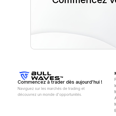
Commencez à trader dès aujourd'hui !
Naviguez sur les marchés de trading et
découvrez un monde d'opportunités.