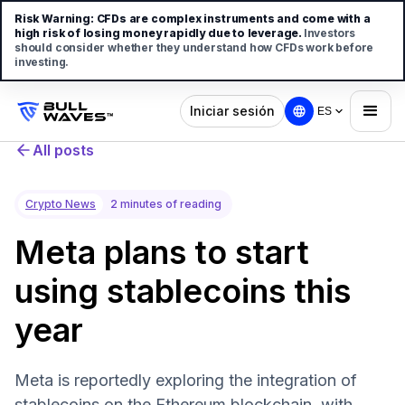
Risk Warning:
CFDs are complex instruments and come with a
high risk of losing money rapidly due to leverage.
Investors
should consider whether they understand how CFDs work before
investing.
Iniciar sesión
ES
All posts
Crypto News
2 minutes of reading
Meta plans to start
using stablecoins this
year
Meta is reportedly exploring the integration of
stablecoins on the Ethereum blockchain, with