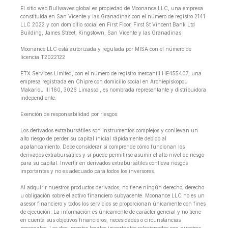
El sitio web Bullwaves.global es propiedad de Moonance LLC, una empresa
constituida en San Vicente y las Granadinas con el número de registro 2141
LLC 2022 y con domicilio social en First Floor, First St Vincent Bank Ltd
Building, James Street, Kingstown, San Vicente y las Granadinas.
Moonance LLC está autorizada y regulada por MISA con el número de
licencia T2022122
ETX Services Limited, con el número de registro mercantil HE455407, una
empresa registrada en Chipre con domicilio social en Archiepiskopou
Makariou lll 160, 3026 Limassol, es nombrada representante y distribuidora
independiente.
Exención de responsabilidad por riesgos:
Los derivados extrabursátiles son instrumentos complejos y conllevan un
alto riesgo de perder su capital inicial rápidamente debido al
apalancamiento. Debe considerar si comprende cómo funcionan los
derivados extrabursátiles y si puede permitirse asumir el alto nivel de riesgo
para su capital. Invertir en derivados extrabursátiles conlleva riesgos
importantes y no es adecuado para todos los inversores.
Al adquirir nuestros productos derivados, no tiene ningún derecho, derecho
u obligación sobre el activo financiero subyacente. Moonance LLC no es un
asesor financiero y todos los servicios se proporcionan únicamente con fines
de ejecución. La información es únicamente de carácter general y no tiene
en cuenta sus objetivos financieros, necesidades o circunstancias