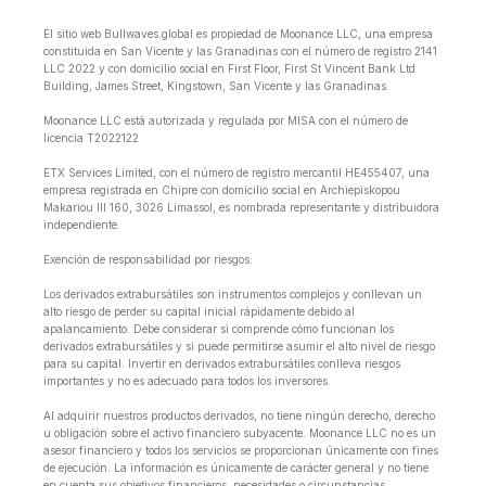
El sitio web Bullwaves.global es propiedad de Moonance LLC, una empresa
constituida en San Vicente y las Granadinas con el número de registro 2141
LLC 2022 y con domicilio social en First Floor, First St Vincent Bank Ltd
Building, James Street, Kingstown, San Vicente y las Granadinas.
Moonance LLC está autorizada y regulada por MISA con el número de
licencia T2022122
ETX Services Limited, con el número de registro mercantil HE455407, una
empresa registrada en Chipre con domicilio social en Archiepiskopou
Makariou lll 160, 3026 Limassol, es nombrada representante y distribuidora
independiente.
Exención de responsabilidad por riesgos:
Los derivados extrabursátiles son instrumentos complejos y conllevan un
alto riesgo de perder su capital inicial rápidamente debido al
apalancamiento. Debe considerar si comprende cómo funcionan los
derivados extrabursátiles y si puede permitirse asumir el alto nivel de riesgo
para su capital. Invertir en derivados extrabursátiles conlleva riesgos
importantes y no es adecuado para todos los inversores.
Al adquirir nuestros productos derivados, no tiene ningún derecho, derecho
u obligación sobre el activo financiero subyacente. Moonance LLC no es un
asesor financiero y todos los servicios se proporcionan únicamente con fines
de ejecución. La información es únicamente de carácter general y no tiene
en cuenta sus objetivos financieros, necesidades o circunstancias