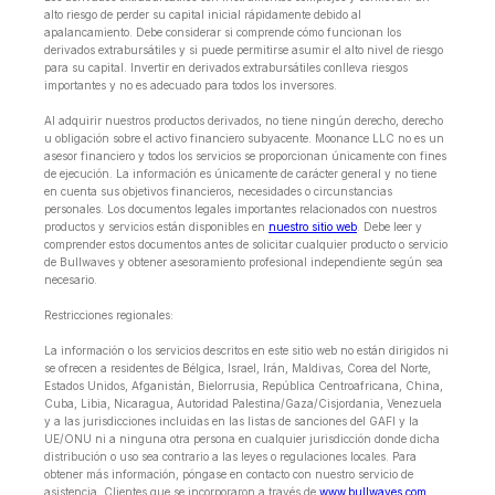
alto riesgo de perder su capital inicial rápidamente debido al
apalancamiento. Debe considerar si comprende cómo funcionan los
derivados extrabursátiles y si puede permitirse asumir el alto nivel de riesgo
para su capital. Invertir en derivados extrabursátiles conlleva riesgos
importantes y no es adecuado para todos los inversores.
Al adquirir nuestros productos derivados, no tiene ningún derecho, derecho
u obligación sobre el activo financiero subyacente. Moonance LLC no es un
asesor financiero y todos los servicios se proporcionan únicamente con fines
de ejecución. La información es únicamente de carácter general y no tiene
en cuenta sus objetivos financieros, necesidades o circunstancias
personales. Los documentos legales importantes relacionados con nuestros
productos y servicios están disponibles en
nuestro sitio web
. Debe leer y
comprender estos documentos antes de solicitar cualquier producto o servicio
de Bullwaves y obtener asesoramiento profesional independiente según sea
necesario.
Restricciones regionales:
La información o los servicios descritos en este sitio web no están dirigidos ni
se ofrecen a residentes de Bélgica, Israel, Irán, Maldivas, Corea del Norte,
Estados Unidos, Afganistán, Bielorrusia, República Centroafricana, China,
Cuba, Libia, Nicaragua, Autoridad Palestina/Gaza/Cisjordania, Venezuela
y a las jurisdicciones incluidas en las listas de sanciones del GAFI y la
UE/ONU ni a ninguna otra persona en cualquier jurisdicción donde dicha
distribución o uso sea contrario a las leyes o regulaciones locales. Para
obtener más información, póngase en contacto con nuestro servicio de
asistencia. Clientes que se incorporaron a través de
www.bullwaves.com