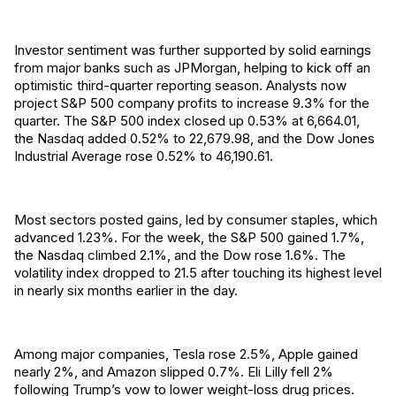
Investor sentiment was further supported by solid earnings
from major banks such as JPMorgan, helping to kick off an
optimistic third-quarter reporting season. Analysts now
project S&P 500 company profits to increase 9.3% for the
quarter. The S&P 500 index closed up 0.53% at 6,664.01,
the Nasdaq added 0.52% to 22,679.98, and the Dow Jones
Industrial Average rose 0.52% to 46,190.61.
Most sectors posted gains, led by consumer staples, which
advanced 1.23%. For the week, the S&P 500 gained 1.7%,
the Nasdaq climbed 2.1%, and the Dow rose 1.6%. The
volatility index dropped to 21.5 after touching its highest level
in nearly six months earlier in the day.
Among major companies, Tesla rose 2.5%, Apple gained
nearly 2%, and Amazon slipped 0.7%. Eli Lilly fell 2%
following Trump’s vow to lower weight-loss drug prices.