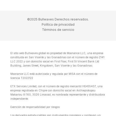
©2025 Bullwaves Derechos reservados.
Política de privacidad
Términos de servicio
El sitio web Bullwaves.global es propiedad de Moonance LLC, una empresa
constituida en San Vicente y las Granadinas con el número de registro 2141
LLC 2022 y con domicilio social en First Floor, First St Vincent Bank Ltd
Building, James Street, Kingstown, San Vicente y las Granadinas.
Moonance LLC está autorizada y regulada por MISA con el número de
licencia T2022122
ETX Services Limited, con el número de registro mercantil HE455407, una
empresa registrada en Chipre con domicilio social en Archiepiskopou
Makariou lll 160, 3026 Limassol, es nombrada representante y distribuidora
independiente.
Exención de responsabilidad por riesgos:
Los derivados extrabursátiles son instrumentos complejos y conllevan un