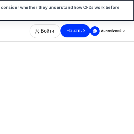
d consider whether they understand how CFDs work before
Начать
Войти
Английский