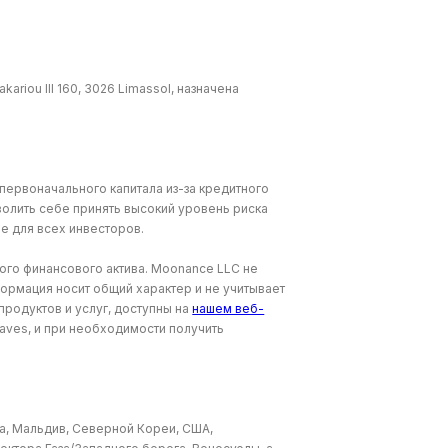
riou lll 160, 3026 Limassol, назначена
ервоначального капитала из-за кредитного
волить себе принять высокий уровень риска
е для всех инвесторов.
вого финансового актива. Moonance LLC не
ормация носит общий характер и не учитывает
родуктов и услуг, доступны на
нашем веб-
waves, и при необходимости получить
на, Мальдив, Северной Кореи, США,