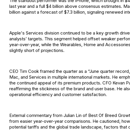
The standout performer was the iPhone, which brought in $44
last year and a full $4 billion above consensus estimates. 
billion against a forecast of $7.3 billion, signaling renewed i
Apple's Services division continued to be a key growth driver
analysts’ targets. This segment helped offset weaker perfor
year-over-year, while the Wearables, Home and Accessories 
slightly short of projections.
CEO Tim Cook framed the quarter as a “June quarter record,”
Mac, and Services in multiple international markets. He emp
the continued appeal of its premium products. CFO Kevan Par
reaffirming the stickiness of the brand and user base. He al
operational efficiency and customer satisfaction.
External commentary from Julian Lin of Best Of Breed Growt
from easier year-over-year comparisons. He cautioned, howeve
potential tariffs and the global trade landscape, factors tha