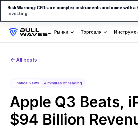
Risk Warning:
CFDs are complex instruments and come with a hi
investing.
Рынки
Торговля
Инструмен
All posts
Finance News
4 minutes of reading
Apple Q3 Beats, i
$94 Billion Reven