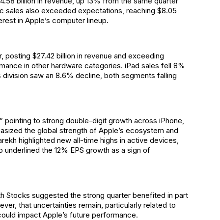
.58 billion in revenue, up 13% from the same quarter
Mac sales also exceeded expectations, reaching $8.05
nterest in Apple’s computer lineup.
, posting $27.42 billion in revenue and exceeding
mance in other hardware categories. iPad sales fell 8%
division saw an 8.6% decline, both segments falling
 pointing to strong double-digit growth across iPhone,
hasized the global strength of Apple’s ecosystem and
ekh highlighted new all-time highs in active devices,
so underlined the 12% EPS growth as a sign of
h Stocks suggested the strong quarter benefited in part
r, that uncertainties remain, particularly related to
t could impact Apple’s future performance.