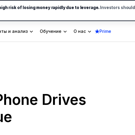
gh risk of losing money rapidly due to leverage.
Investors shoul
ты и анализ
Обучение
О нас
Prime
Phone Drives
ue