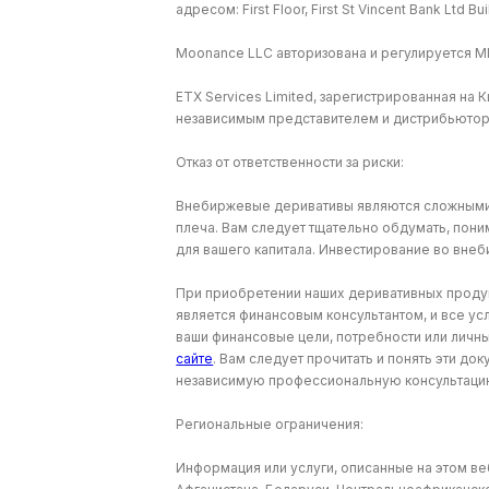
адресом: First Floor, First St Vincent Bank Ltd B
Moonance LLC авторизована и регулируется M
ETX Services Limited, зарегистрированная на 
независимым представителем и дистрибьюто
Отказ от ответственности за риски:
Внебиржевые деривативы являются сложными 
плеча. Вам следует тщательно обдумать, пони
для вашего капитала. Инвестирование во вне
При приобретении наших деривативных продукт
является финансовым консультантом, и все ус
ваши финансовые цели, потребности или личн
сайте
. Вам следует прочитать и понять эти до
независимую профессиональную консультаци
Региональные ограничения:
Информация или услуги, описанные на этом ве