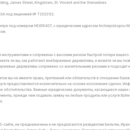
uilding, James Street, Kingstown, St. Vincent and the Grenadines.
ISA под лицензией № T2022122.
Кипре под номером HE455407, с юридическим адресом Archiepiskopou Maka
ром.
инструментами и сопряжены с высоким риском быстрой потери вашего п
маете ли вы, как работают внебиржевые деривативы, и можете ли вы поз
биржевые деривативы сопряжено со значительными рисками и подходит н
ов вы не имеете права, притязаний или обязательств в отношении базо
луги предоставляются исключительно на основе исполнения сделок. Инф
ые обстоятельства. Важные юридические документы, касающиеся наших п
кументы, прежде чем подавать заявку на любые продукты или услуги Bull
ю.
б-сайте, не предназначены и не предлагаются резидентам Бельгии, Ира