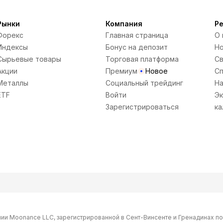
Рынки
Компания
Р
Форекс
Главная страница
О 
Индексы
Бонус на депозит
Но
Сырьевые товары
Торговая платформа
Св
Акции
Премиум
Новое
Сп
Металлы
Социальный трейдинг
На
ETF
Войти
Эк
Зарегистрироваться
ка
нии Moonance LLC, зарегистрированной в Сент-Винсенте и Гренадинах п