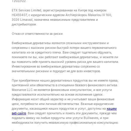
T2022122.
ETX Services Limited, зарегистрированная на Кипре под номером
HE455407, с юридическим адресом Archiepiskopou Makariou lll 160,
3026 Limassol, назначена независимым представителем и
дистрибьютором.
Отказ от ответственности за риски:
Внебиржевые деривативы являются сложными инструментами и
сопряжены с высоким риском быстрой потери вашего первоначального
капитала из-за кредитного плеча. Вам следует тщательно обдумать,
понимаете ли вы, как работают внебиржевые деривативы, и можете ли
вы позволить себе принять высокий уровень риска для вашего капитала.
Инвестирование во внебиржевые деривативы сопряжено со
значительными рисками и подходит не для всех инвесторов.
При приобретении наших деривативных продуктов вы не имеете права,
притязаний или обязательств в отношении базового финансового актива.
Moonance LLC не является финансовым консультантом, и все услуги
предоставляются исключительно на основе исполнения сделок.
Информация носит общий характер и не учитывает ваши финансовые
цели, потребности или личные обстоятельства. Важные юридические
документы, касающиеся наших продуктов и услуг, доступны на
нашем
веб-сайте
. Вам следует прочитать и понять эти документы, прежде чем
подавать заявку на любые продукты или услуги Bullwaves, и при
необходимости получить независимую профессиональную консультацию.