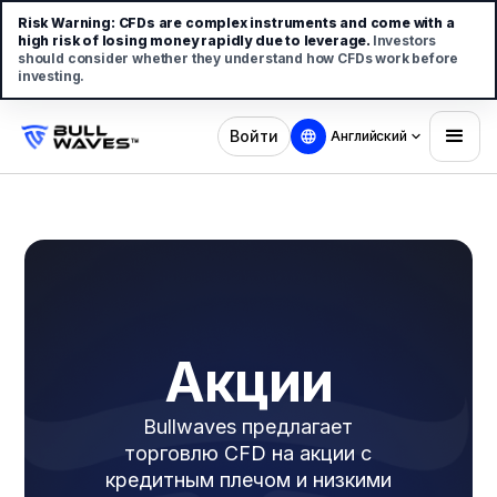
Risk Warning:
CFDs are complex instruments and come with a
high risk of losing money rapidly due to leverage.
Investors
should consider whether they understand how CFDs work before
investing.
Войти
Английский
Акции
Bullwaves предлагает
торговлю CFD на акции с
кредитным плечом и низкими