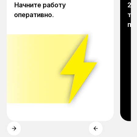
Начните работу
24
оперативно.
то
пр