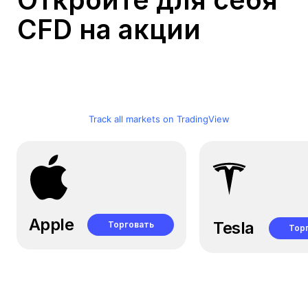
CFD на акции
Track all markets on TradingView
Apple
Tesla
Торговать
Тор
Подключиться
Подкл