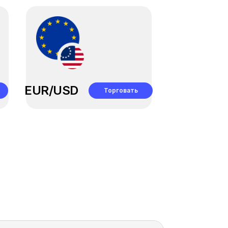
EUR/USD
Торговать
я
Подключиться