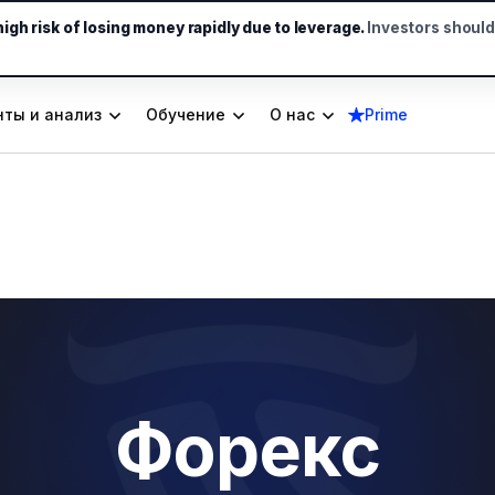
gh risk of losing money rapidly due to leverage.
Investors shoul
ты и анализ
Обучение
О нас
Prime
Форекс