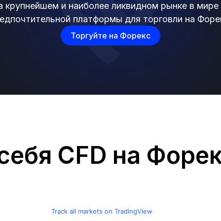
а крупнейшем и наиболее ликвидном рынке в мир
едпочтительной платформы для торговли на Форе
Торгуйте на Форекс
себя CFD на Форе
Track all markets on TradingView