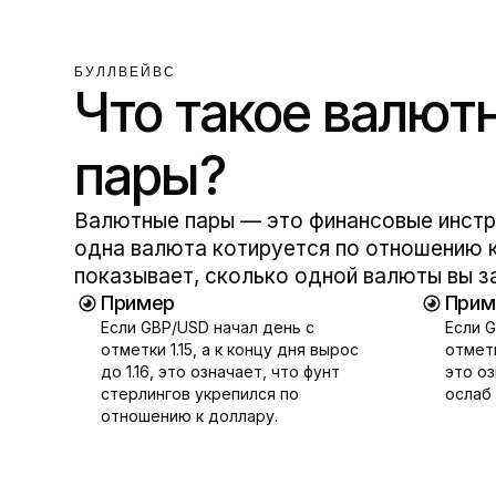
БУЛЛВЕЙВС
Что такое валют
пары?
Валютные пары — это финансовые инстр
одна валюта котируется по отношению к
показывает, сколько одной валюты вы з
Пример
Прим
Если
GBP/USD
начал день с
Если
G
отметки 1.15, а к концу дня вырос
отметки
до 1.16, это означает, что фунт
это оз
стерлингов укрепился по
ослаб
отношению к доллару.