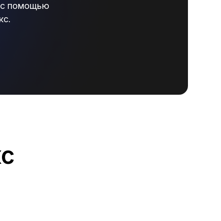
е с помощью
кс.
кс