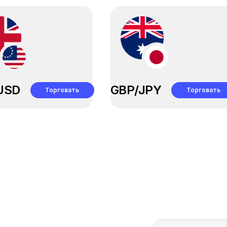
USD
GBP/JPY
Торговать
Торговать
Подключиться
Подключитьс